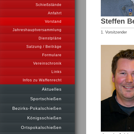
Schießstände
Anfahrt
Steffen B
Vorstand
Jahreshauptversammlung
1. Vorsitzender
Dienstpläne
Satzung / Beiträge
Formulare
Vereinschronik
Links
Infos zu Waffenrecht
Aktuelles
Sportschießen
Bezirks-Pokalschießen
Königsschießen
Ortspokalschießen