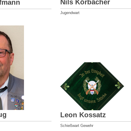
Nils Körbächer
fmann
Jugendwart
ug
Leon Kossatz
Schießwart Gewehr