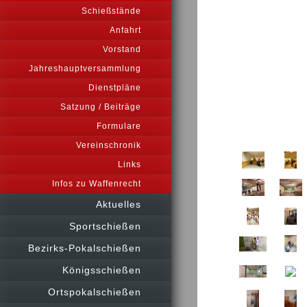
Schießstände
Anfahrt
Vorstand
Jahreshauptversammlung
Dienstpläne
Satzung / Beiträge
Formulare
Vereinschronik
Links
Infos zu Waffenrecht
Aktuelles
Sportschießen
Bezirks-Pokalschießen
Königsschießen
Ortspokalschießen