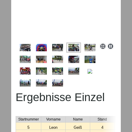
Ergebnisse Einzel
K6 
Startnummer
Vorname
Name
Stand
Startzei
5
Leon
Geiß
4
14:00: