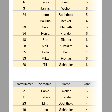
6
Louis
Geiß
5
14:00:
3
Jannis
Weber
6
12:16:
24
Lotte
Bechthold
5
13:29:
1
Paulina
Becker
4
12:16:
29
Nele
Klameth
5
11:04:
34
Ronja
Pfänder
6
13:29:
18
Ben
Richter
6
12:31:
28
Maili
Kurzidim
4
11:04:
35
Karla
Dürr
4
14:30:
33
Mika
Freitag
6
11:27:
20
Til
Schäufler
6
12:56:
K8 
Startnummer
Vorname
Name
Stand
Startzei
2
Fabio
Weber
5
12:16:
11
Jakob
Pfänder
5
12:56:
23
Mila
Bechthold
4
13:29:
19
Leo
Schäufler
4
12:56: