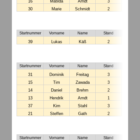
16
Matilda
Arndt
3
12:31:
30
Marie
Schmidt
2
12:01:
BH - 
Startnummer
Vorname
Name
Stand
Startzei
39
Lukas
Käß
2
15:27:
DH - 
Startnummer
Vorname
Name
Stand
Startzei
31
Dominik
Freitag
3
12:01:
15
Tim
Zawada
3
11:02:
14
Daniel
Brehm
2
11:02:
13
Hendrik
Arndt
1
11:02:
37
Kim
Stahl
3
14:36:
21
Steffen
Gath
2
14:08:
DD - 
Startnummer
Vorname
Name
Stand
Startzei