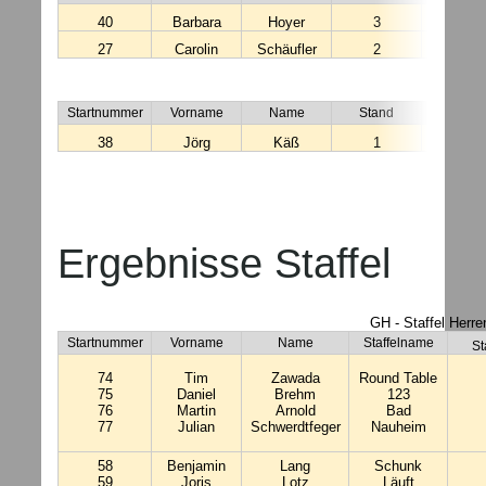
40
Barbara
Hoyer
3
14:08:
27
Carolin
Schäufler
2
14:36:
EH - 
Startnummer
Vorname
Name
Stand
Startzei
38
Jörg
Käß
1
15:27:
Ergebnisse Staffel
GH - Staffel Herre
Startnummer
Vorname
Name
Staffelname
St
74
Tim
Zawada
Round Table
75
Daniel
Brehm
123
76
Martin
Arnold
Bad
77
Julian
Schwerdtfeger
Nauheim
58
Benjamin
Lang
Schunk
59
Joris
Lotz
Läuft