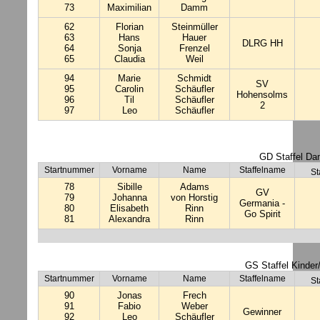
73
Maximilian
Damm
62
Florian
Steinmüller
63
Hans
Hauer
DLRG HH
64
Sonja
Frenzel
65
Claudia
Weil
94
Marie
Schmidt
SV
95
Carolin
Schäufler
Hohensolms
96
Til
Schäufler
2
97
Leo
Schäufler
GD Staffel Da
Startnummer
Vorname
Name
Staffelname
St
78
Sibille
Adams
GV
79
Johanna
von Horstig
Germania -
80
Elisabeth
Rinn
Go Spirit
81
Alexandra
Rinn
GS Staffel Kinder/
Startnummer
Vorname
Name
Staffelname
St
90
Jonas
Frech
91
Fabio
Weber
Gewinner
92
Leo
Schäufler