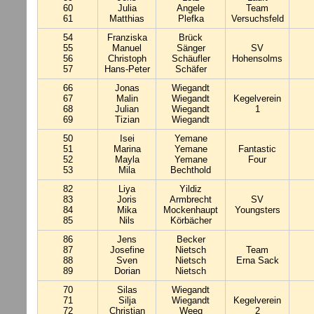
60
Julia
Angele
Team
61
Matthias
Plefka
Versuchsfeld
54
Franziska
Brück
55
Manuel
Sänger
SV
56
Christoph
Schäufler
Hohensolms
57
Hans-Peter
Schäfer
66
Jonas
Wiegandt
67
Malin
Wiegandt
Kegelverein
68
Julian
Wiegandt
1
69
Tizian
Wiegandt
50
Isei
Yemane
51
Marina
Yemane
Fantastic
52
Mayla
Yemane
Four
53
Mila
Bechthold
82
Liya
Yildiz
83
Joris
Armbrecht
SV
84
Mika
Mockenhaupt
Youngsters
85
Nils
Körbächer
86
Jens
Becker
87
Josefine
Nietsch
Team
88
Sven
Nietsch
Erna Sack
89
Dorian
Nietsch
70
Silas
Wiegandt
71
Silja
Wiegandt
Kegelverein
72
Christian
Weeg
2