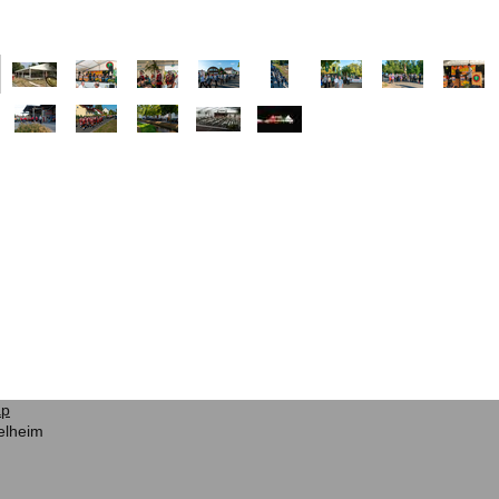
ap
elheim